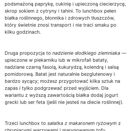
podsmażoną paprykę, cukinię i upieczoną ciecierzycę,
skrop sokiem z cytryny i tahini. To lunchbox pełen
białka roślinnego, błonnika i zdrowych tłuszczów,
który świetnie znosi transport i nie traci smaku po
kilku godzinach.
Druga propozycja to
nadzienie słodkiego ziemniaka
—
upieczone w piekarniku lub w mikrofali bataty,
nadziane czarną fasolą, kukurydzą, kolendrą i salsą
pomidorową. Batat jest naturalnie bezglutenowy i
bardzo sycący; możesz przygotować kilka sztuk na
zapas i tylko podgrzewać przed wyjściem. Dla
wariantu z wyższą zawartością białka dodaj jogurt
grecki lub ser feta (jeśli nie jesteś na diecie roślinnej).
Trzeci lunchbox to
sałatka z makaronem ryżowym
z
chrupiącymi warzywami i marynowanym tofu.