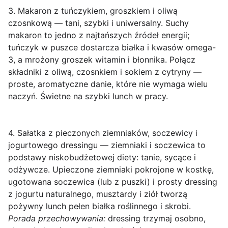
3. Makaron z tuńczykiem, groszkiem i oliwą
czosnkową
— tani, szybki i uniwersalny. Suchy
makaron to jedno z najtańszych źródeł energii;
tuńczyk w puszce dostarcza białka i kwasów omega-
3, a mrożony groszek witamin i błonnika. Połącz
składniki z oliwą, czosnkiem i sokiem z cytryny —
proste, aromatyczne danie, które nie wymaga wielu
naczyń. Świetne na szybki lunch w pracy.
4. Sałatka z pieczonych ziemniaków, soczewicy i
jogurtowego dressingu
— ziemniaki i soczewica to
podstawy niskobudżetowej diety: tanie, sycące i
odżywcze. Upieczone ziemniaki pokrojone w kostkę,
ugotowana soczewica (lub z puszki) i prosty dressing
z jogurtu naturalnego, musztardy i ziół tworzą
pożywny lunch pełen białka roślinnego i skrobi.
Porada przechowywania:
dressing trzymaj osobno,