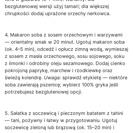
bezglutenowej wersji użyj tamari; dla większej
chrupkości dodaj uprażone orzechy nerkowca.
4. Makaron soba z sosem orzechowym i warzywami
— orientalny smak w 20 minut.
Ugotuj makaron soba
(ok. 4–5 min), odcedź i opłucz zimną wodą, wymieszaj
z sosem z masła orzechowego, sosu sojowego, soku
z limonki i odrobiny oleju sezamowego. Dodaj cienko
pokrojoną paprykę, marchew i rzodkiewkę oraz
świeżą kolendrę.
Uwaga:
sprawdź etykietę — niektóre
soba zawierają pszenicę; wybierz 100% gryka jeśli
potrzebujesz bezglutenowej opcji.
5. Sałatka z soczewicą i pieczonym batatem z tahini
— tani, pożywny i łatwy w przygotowaniu.
Ugotuj
soczewicę zieloną lub brązową (ok. 15–20 min) i