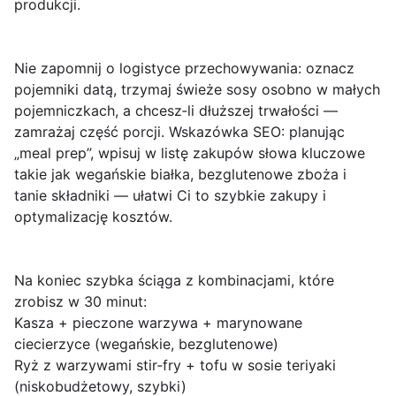
produkcji.
Nie zapomnij o logistyce przechowywania: oznacz
pojemniki datą, trzymaj świeże sosy osobno w małych
pojemniczkach, a chcesz‑li dłuższej trwałości —
zamrażaj część porcji. Wskazówka SEO: planując
„meal prep”, wpisuj w listę zakupów słowa kluczowe
takie jak
wegańskie białka
,
bezglutenowe zboża
i
tanie składniki
— ułatwi Ci to szybkie zakupy i
optymalizację kosztów.
Na koniec szybka ściąga z kombinacjami, które
zrobisz w 30 minut:
Kasza + pieczone warzywa + marynowane
ciecierzyce (wegańskie, bezglutenowe)
Ryż z warzywami stir‑fry + tofu w sosie teriyaki
(niskobudżetowy, szybki)