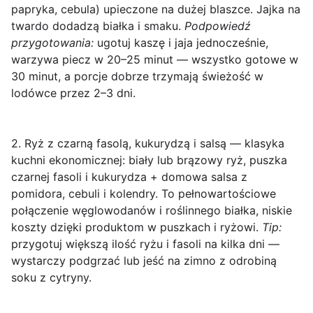
papryka, cebula) upieczone na dużej blaszce. Jajka na
twardo dodadzą białka i smaku.
Podpowiedź
przygotowania:
ugotuj kaszę i jaja jednocześnie,
warzywa piecz w 20–25 minut — wszystko gotowe w
30 minut, a porcje dobrze trzymają świeżość w
lodówce przez 2–3 dni.
2. Ryż z czarną fasolą, kukurydzą i salsą
— klasyka
kuchni ekonomicznej: biały lub brązowy ryż, puszka
czarnej fasoli i kukurydza + domowa salsa z
pomidora, cebuli i kolendry. To pełnowartościowe
połączenie węglowodanów i roślinnego białka, niskie
koszty dzięki produktom w puszkach i ryżowi.
Tip:
przygotuj większą ilość ryżu i fasoli na kilka dni —
wystarczy podgrzać lub jeść na zimno z odrobiną
soku z cytryny.