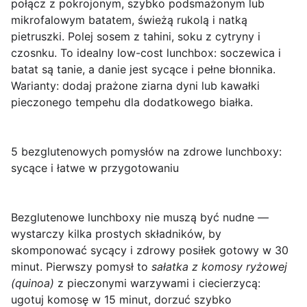
połącz z pokrojonym, szybko podsmażonym lub
mikrofalowym batatem, świeżą rukolą i natką
pietruszki. Polej sosem z tahini, soku z cytryny i
czosnku. To idealny low-cost lunchbox: soczewica i
batat są tanie, a danie jest sycące i pełne błonnika.
Warianty: dodaj prażone ziarna dyni lub kawałki
pieczonego tempehu dla dodatkowego białka.
5 bezglutenowych pomysłów na zdrowe lunchboxy:
sycące i łatwe w przygotowaniu
Bezglutenowe lunchboxy
nie muszą być nudne —
wystarczy kilka prostych składników, by
skomponować sycący i zdrowy posiłek gotowy w 30
minut. Pierwszy pomysł to
sałatka z komosy ryżowej
(quinoa)
z pieczonymi warzywami i ciecierzycą:
ugotuj komosę w 15 minut, dorzuć szybko