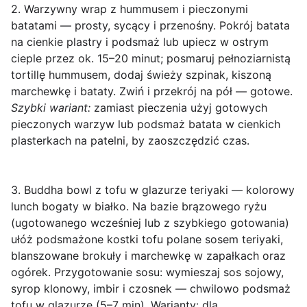
2. Warzywny wrap z hummusem i pieczonymi
batatami — prosty, sycący i przenośny.
Pokrój batata
na cienkie plastry i podsmaż lub upiecz w ostrym
cieple przez ok. 15–20 minut; posmaruj pełnoziarnistą
tortillę hummusem, dodaj świeży szpinak, kiszoną
marchewkę i bataty. Zwiń i przekrój na pół — gotowe.
Szybki wariant:
zamiast pieczenia użyj gotowych
pieczonych warzyw lub podsmaż batata w cienkich
plasterkach na patelni, by zaoszczędzić czas.
3. Buddha bowl z tofu w glazurze teriyaki — kolorowy
lunch bogaty w białko.
Na bazie brązowego ryżu
(ugotowanego wcześniej lub z szybkiego gotowania)
ułóż podsmażone kostki tofu polane sosem teriyaki,
blanszowane brokuły i marchewkę w zapałkach oraz
ogórek. Przygotowanie sosu: wymieszaj sos sojowy,
syrop klonowy, imbir i czosnek — chwilowo podsmaż
tofu w glazurze (5–7 min). Warianty: dla