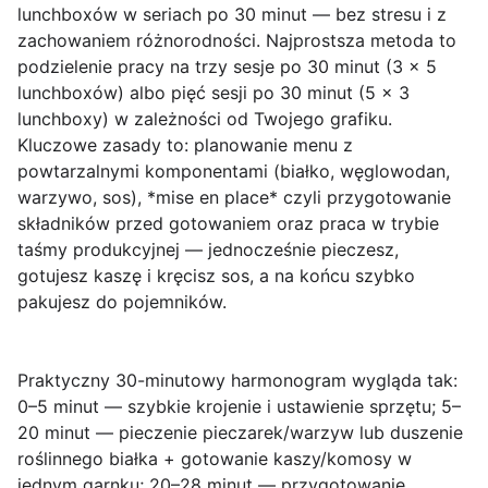
lunchboxów w seriach po 30 minut — bez stresu i z
zachowaniem różnorodności. Najprostsza metoda to
podzielenie pracy na trzy sesje po 30 minut (3 × 5
lunchboxów) albo pięć sesji po 30 minut (5 × 3
lunchboxy) w zależności od Twojego grafiku.
Kluczowe zasady to: planowanie menu z
powtarzalnymi komponentami (białko, węglowodan,
warzywo, sos), *mise en place* czyli przygotowanie
składników przed gotowaniem oraz praca w trybie
taśmy produkcyjnej — jednocześnie pieczesz,
gotujesz kaszę i kręcisz sos, a na końcu szybko
pakujesz do pojemników.
Praktyczny 30-minutowy harmonogram wygląda tak:
0–5 minut — szybkie krojenie i ustawienie sprzętu; 5–
20 minut — pieczenie pieczarek/warzyw lub duszenie
roślinnego białka + gotowanie kaszy/komosy w
jednym garnku; 20–28 minut — przygotowanie