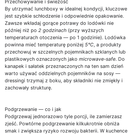
Przechowywanie i świeżość
By utrzymać lunchboxy w idealnej kondycji, kluczowe
jest szybkie schłodzenie i odpowiednie opakowanie.
Zawsze wkładaj gorące potrawy do lodówki nie
później niż po
2 godzinach
(przy wyższych
temperaturach otoczenia — po 1 godzinie). Lodówka
powinna mieć temperaturę poniżej
5°C
, a produkty
przechowuj w szczelnych pojemnikach szklanych lub
plastikowych oznaczonych jako
microwave-safe
. Do
kanapek i sałatek przeznaczonych na ten sam dzień
warto używać oddzielnych pojemników na sosy —
dressingi trzymaj z boku, aby składniki nie zmiękły i
zachowały strukturę.
Podgrzewanie — co i jak
Podgrzewaj jednorazowo tyle porcji, ile zamierzasz
zjeść. Powtórne podgrzewanie kilkukrotnie obniża
smak i zwiększa ryzyko rozwoju bakterii. W kuchence