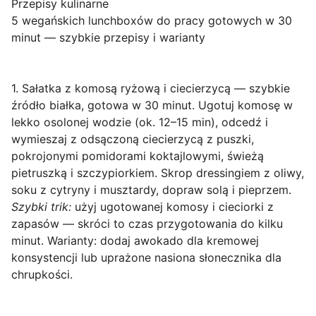
Przepisy kulinarne
5 wegańskich lunchboxów do pracy gotowych w 30
minut — szybkie przepisy i warianty
1. Sałatka z komosą ryżową i ciecierzycą — szybkie
źródło białka, gotowa w 30 minut.
Ugotuj komosę w
lekko osolonej wodzie (ok. 12–15 min), odcedź i
wymieszaj z odsączoną ciecierzycą z puszki,
pokrojonymi pomidorami koktajlowymi, świeżą
pietruszką i szczypiorkiem. Skrop dressingiem z oliwy,
soku z cytryny i musztardy, dopraw solą i pieprzem.
Szybki trik:
użyj ugotowanej komosy i cieciorki z
zapasów — skróci to czas przygotowania do kilku
minut. Warianty: dodaj awokado dla kremowej
konsystencji lub uprażone nasiona słonecznika dla
chrupkości.