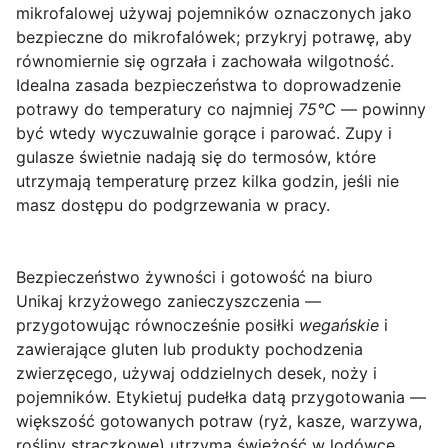
mikrofalowej używaj pojemników oznaczonych jako
bezpieczne do mikrofalówek; przykryj potrawę, aby
równomiernie się ogrzała i zachowała wilgotność.
Idealna zasada bezpieczeństwa to doprowadzenie
potrawy do temperatury co najmniej
75°C
— powinny
być wtedy wyczuwalnie gorące i parować. Zupy i
gulasze świetnie nadają się do termosów, które
utrzymają temperaturę przez kilka godzin, jeśli nie
masz dostępu do podgrzewania w pracy.
Bezpieczeństwo żywności i gotowość na biuro
Unikaj krzyżowego zanieczyszczenia —
przygotowując równocześnie posiłki
wegańskie
i
zawierające gluten lub produkty pochodzenia
zwierzęcego, używaj oddzielnych desek, noży i
pojemników. Etykietuj pudełka datą przygotowania —
większość gotowanych potraw (ryż, kasze, warzywa,
rośliny strączkowe) utrzyma świeżość w lodówce