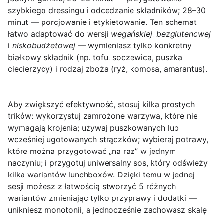
szybkiego dressingu i odcedzanie składników; 28–30
minut — porcjowanie i etykietowanie. Ten schemat
łatwo adaptować do wersji
wegańskiej
,
bezglutenowej
i
niskobudżetowej
— wymieniasz tylko konkretny
białkowy składnik (np. tofu, soczewica, puszka
ciecierzycy) i rodzaj zboża (ryż, komosa, amarantus).
Aby zwiększyć efektywność, stosuj kilka prostych
trików: wykorzystuj zamrożone warzywa, które nie
wymagają krojenia; używaj puszkowanych lub
wcześniej ugotowanych strączków; wybieraj potrawy,
które można przygotować „na raz” w jednym
naczyniu; i przygotuj uniwersalny sos, który odświeży
kilka wariantów lunchboxów. Dzięki temu w jednej
sesji możesz z łatwością stworzyć 5 różnych
wariantów zmieniając tylko przyprawy i dodatki —
unikniesz monotonii, a jednocześnie zachowasz skalę