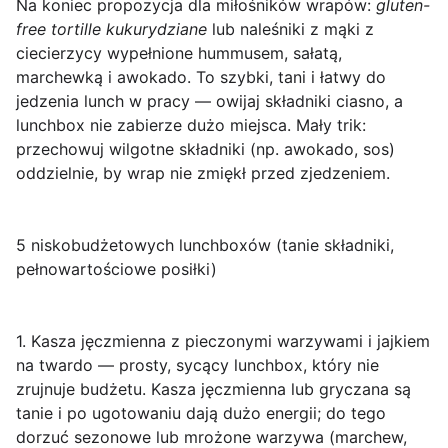
Na koniec propozycja dla miłośników wrapów:
gluten-
free tortille kukurydziane
lub naleśniki z mąki z
ciecierzycy wypełnione hummusem, sałatą,
marchewką i awokado. To szybki, tani i łatwy do
jedzenia lunch w pracy — owijaj składniki ciasno, a
lunchbox nie zabierze dużo miejsca. Mały trik:
przechowuj wilgotne składniki (np. awokado, sos)
oddzielnie, by wrap nie zmiękł przed zjedzeniem.
5 niskobudżetowych lunchboxów (tanie składniki,
pełnowartościowe posiłki)
1. Kasza jęczmienna z pieczonymi warzywami i jajkiem
na twardo
— prosty, sycący lunchbox, który nie
zrujnuje budżetu. Kasza jęczmienna lub gryczana są
tanie i po ugotowaniu dają dużo energii; do tego
dorzuć sezonowe lub mrożone warzywa (marchew,