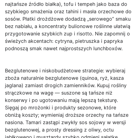
najtańsze źródło białka), tofu i tempeh jako baza do
szybkiego smażenia oraz tahini i masła orzechowe do
sosów. Płatki drożdżowe dodadzą „serowego” smaku
bez nabiału, a koncentraty bulionowe roślinne ułatwią
przygotowanie szybkich zup i risotto. Nie zapomnij o
świeżych akcentach: cytryna, pietruszka i papryka
podnoszą smak nawet najprostszych lunchboxów.
Bezglutenowe i niskobudżetowe strategie:
wybieraj
zboża naturalnie bezglutenowe (quinoa, ryż, kasza
jaglana) zamiast drogich zamienników. Kupuj rośliny
strączkowe na wagę — suszone są tańsze niż
konserwy i po ugotowaniu mają lepszą teksturę.
Sięgaj po mrożonki i produkty sezonowe, które
obniżą koszty; wymieniaj droższe orzechy na tańsze
nasiona. Tamari zastąpi zwykły sos sojowy w wersji
bezglutenowej, a prosty dressing z oliwy, octu
jabłkowego i musztardy szybko odmieni sałatkę.