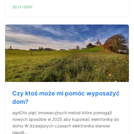
30.11.-0001
Czy ktoś może mi pomóc wyposażyć
dom?
agdOto pięć innowacyjnych metod które pomogą5
nowych sposóbw w 2025 aby kupować elektronikę do
domu W dzisiejszych czasach elektronika stanowi
nieodł...