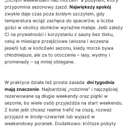
„cichym weekendem nad morzem” a pobytem, który
przypomina sezonowy zjazd.
Największy spokój
zwykle daje czas poza ścisłym szczytem, gdy
temperatura wciąż zachęca do spacerów, a liczba
gości w okolicy domków wyraźnie maleje. Jeśli zależy
Ci na prywatności i korzystaniu z sauny bez tłoku,
celuj w miesiące przejściowe (wiosna i wczesna
jesień) lub w końcówki sezonu, kiedy morze bywa
chłodniejsze, ale za to otoczenie – lasy, wydmy i
promenady – są mniej oblegane.
W praktyce działa też prosta zasada:
dni tygodnia
mają znaczenie
. Najbardziej „rodzinne” i najczęściej
rezerwowane są długie weekendy oraz piątki w
sezonie, bo wiele osób przyjeżdża na start weekendu.
Z kolei jeśli chcesz realnie trafić na ciszę, rozważ
przyjazd
w środę–czwartek
lub wyjazd w
weekendowy poranek. Dodatkowo: krótsze pobyty