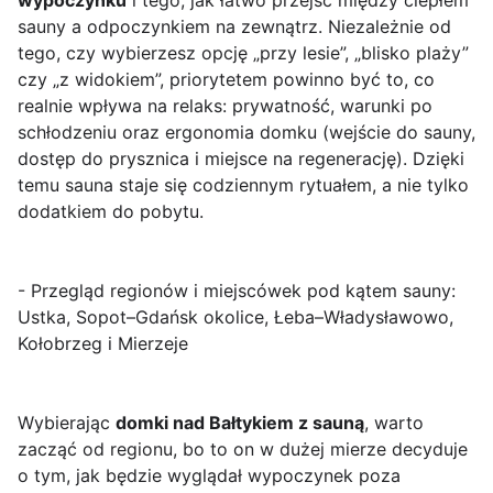
wypoczynku
i tego, jak łatwo przejść między ciepłem
sauny a odpoczynkiem na zewnątrz. Niezależnie od
tego, czy wybierzesz opcję „przy lesie”, „blisko plaży”
czy „z widokiem”, priorytetem powinno być to, co
realnie wpływa na relaks: prywatność, warunki po
schłodzeniu oraz ergonomia domku (wejście do sauny,
dostęp do prysznica i miejsce na regenerację). Dzięki
temu sauna staje się codziennym rytuałem, a nie tylko
dodatkiem do pobytu.
- Przegląd regionów i miejscówek pod kątem sauny:
Ustka, Sopot–Gdańsk okolice, Łeba–Władysławowo,
Kołobrzeg i Mierzeje
Wybierając
domki nad Bałtykiem z sauną
, warto
zacząć od regionu, bo to on w dużej mierze decyduje
o tym, jak będzie wyglądał wypoczynek poza