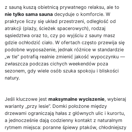
z sauną kuszą obietnicą prywatnego relaksu, ale to
nie tylko sama sauna
decyduje o komforcie. W
praktyce liczy się układ przestrzeni, odległość od
atrakcji (plaży, ścieżek spacerowych), rodzaj
sąsiedztwa oraz to, czy po wyjściu z sauny masz
gdzie ochłodzić ciało. W ofertach często przewija się
podobne wyposażenie, jednak różnice w standardzie
„w tle” potrafią realnie zmienić jakość wypoczynku —
zwłaszcza podczas cichych weekendów poza
sezonem, gdy wiele osób szuka spokoju i bliskości
natury.
Jeśli kluczowe jest
maksymalne wyciszenie
, wybieraj
warianty „przy lesie”. Domki położone między
drzewami ograniczają hałas z głównych ulic i kurortu,
a jednocześnie dają codzienny kontakt z naturalnym
rytmem miejsca: poranne śpiewy ptaków, chłodniejszy