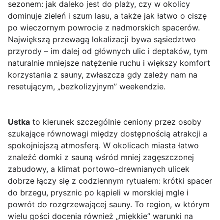
sezonem: jak daleko jest do plaży, czy w okolicy
dominuje zieleń i szum lasu, a także jak łatwo o ciszę
po wieczornym powrocie z nadmorskich spacerów.
Największą przewagą lokalizacji bywa sąsiedztwo
przyrody – im dalej od głównych ulic i deptaków, tym
naturalnie mniejsze natężenie ruchu i większy komfort
korzystania z sauny, zwłaszcza gdy zależy nam na
resetującym, „bezkolizyjnym” weekendzie.
Ustka
to kierunek szczególnie ceniony przez osoby
szukające równowagi między dostępnością atrakcji a
spokojniejszą atmosferą. W okolicach miasta łatwo
znaleźć domki z sauną wśród mniej zagęszczonej
zabudowy, a klimat portowo-drewnianych ulicek
dobrze łączy się z codziennym rytuałem: krótki spacer
do brzegu, prysznic po kąpieli w morskiej mgle i
powrót do rozgrzewającej sauny. To region, w którym
wielu gości docenia również „miękkie” warunki na