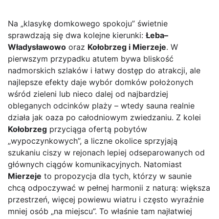
Na „klasykę domkowego spokoju” świetnie
sprawdzają się dwa kolejne kierunki:
Łeba–
Władysławowo
oraz
Kołobrzeg i Mierzeje
. W
pierwszym przypadku atutem bywa bliskość
nadmorskich szlaków i łatwy dostęp do atrakcji, ale
najlepsze efekty daje wybór domków położonych
wśród zieleni lub nieco dalej od najbardziej
obleganych odcinków plaży – wtedy sauna realnie
działa jak oaza po całodniowym zwiedzaniu. Z kolei
Kołobrzeg
przyciąga ofertą pobytów
„wypoczynkowych”, a liczne okolice sprzyjają
szukaniu ciszy w rejonach lepiej odseparowanych od
głównych ciągów komunikacyjnych. Natomiast
Mierzeje
to propozycja dla tych, którzy w saunie
chcą odpoczywać w pełnej harmonii z naturą: większa
przestrzeń, więcej powiewu wiatru i często wyraźnie
mniej osób „na miejscu”. To właśnie tam najłatwiej