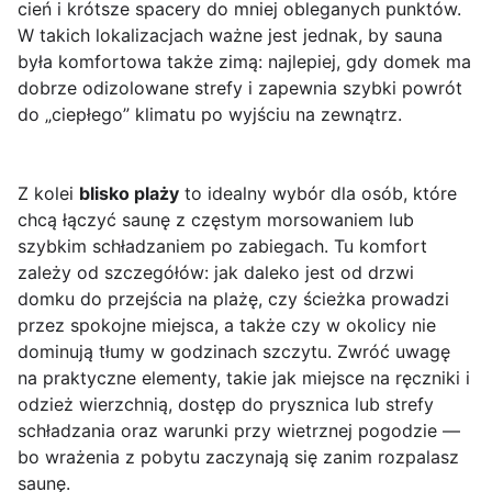
cień i krótsze spacery do mniej obleganych punktów.
W takich lokalizacjach ważne jest jednak, by sauna
była komfortowa także zimą: najlepiej, gdy domek ma
dobrze odizolowane strefy i zapewnia szybki powrót
do „ciepłego” klimatu po wyjściu na zewnątrz.
Z kolei
blisko plaży
to idealny wybór dla osób, które
chcą łączyć saunę z częstym morsowaniem lub
szybkim schładzaniem po zabiegach. Tu komfort
zależy od szczegółów: jak daleko jest od drzwi
domku do przejścia na plażę, czy ścieżka prowadzi
przez spokojne miejsca, a także czy w okolicy nie
dominują tłumy w godzinach szczytu. Zwróć uwagę
na praktyczne elementy, takie jak miejsce na ręczniki i
odzież wierzchnią, dostęp do prysznica lub strefy
schładzania oraz warunki przy wietrznej pogodzie —
bo wrażenia z pobytu zaczynają się zanim rozpalasz
saunę.