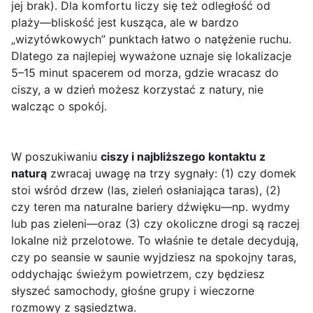
jej brak). Dla komfortu liczy się też odległość od
plaży—bliskość jest kusząca, ale w bardzo
„wizytówkowych” punktach łatwo o natężenie ruchu.
Dlatego za najlepiej wyważone uznaje się lokalizacje
5–15 minut spacerem od morza, gdzie wracasz do
ciszy, a w dzień możesz korzystać z natury, nie
walcząc o spokój.
W poszukiwaniu
ciszy i najbliższego kontaktu z
naturą
zwracaj uwagę na trzy sygnały: (1) czy domek
stoi wśród drzew (las, zieleń osłaniająca taras), (2)
czy teren ma naturalne bariery dźwięku—np. wydmy
lub pas zieleni—oraz (3) czy okoliczne drogi są raczej
lokalne niż przelotowe. To właśnie te detale decydują,
czy po seansie w saunie wyjdziesz na spokojny taras,
oddychając świeżym powietrzem, czy będziesz
słyszeć samochody, głośne grupy i wieczorne
rozmowy z sąsiedztwa.