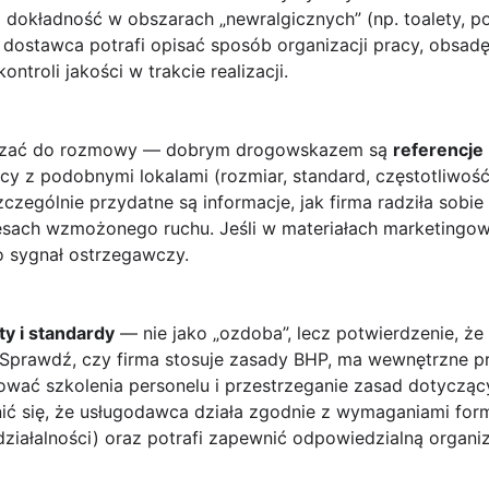
 dokładność w obszarach „newralgicznych” (np. toalety, po
dostawca potrafi opisać sposób organizacji pracy, obsadę
ntroli jakości w trakcie realizacji.
niczać do rozmowy — dobrym drogowskazem są
referencje
y z podobnymi lokalami (rozmiar, standard, częstotliwość 
czególnie przydatne są informacje, jak firma radziła sobi
resach wzmożonego ruchu. Jeśli w materiałach marketingow
to sygnał ostrzegawczy.
ty i standardy
— nie jako „ozdoba”, lecz potwierdzenie, ż
Sprawdź, czy firma stosuje zasady BHP, ma wewnętrzne p
ować szkolenia personelu i przestrzeganie zasad dotycząc
ić się, że usługodawca działa zgodnie z wymaganiami form
iałalności) oraz potrafi zapewnić odpowiedzialną organiza