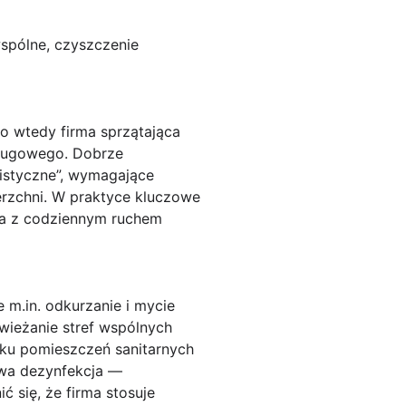
wspólne, czyszczenie
o wtedy firma sprzątająca
sługowego. Dobrze
istyczne”, wymagające
rzchni. W praktyce kluczowe
owa z codziennym ruchem
e m.in. odkurzanie i mycie
wieżanie stref wspólnych
dku
pomieszczeń sanitarnych
ciwa dezynfekcja —
 się, że firma stosuje