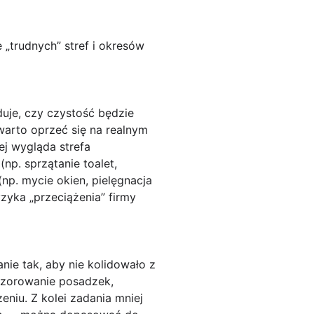
 „trudnych” stref i okresów
uje, czy czystość będzie
warto oprzeć się na realnym
ej wygląda strefa
(np. sprzątanie toalet,
np. mycie okien, pielęgnacja
zyka „przeciążenia” firmy
anie tak, aby nie kolidowało z
 szorowanie posadzek,
niu. Z kolei zadania mniej