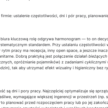
rmie: ustalenie częstotliwości, dni i pór pracy, planowanie
 biura kluczową rolę odgrywa
harmonogram
— to on decyd
stematycznym standardem. Przy ustalaniu częstotliwości 
y rytm pracy ma recepcja, inny open space, a jeszcze inacz
itarne. Dobrą praktyką jest połączenie działań
bieżących
icznych, opróżnianie pojemników) z zadaniami
cyklicznymi
(
zin), tak aby utrzymać efekt wizualny i higieniczny bez ry
ość są
dni i pory pracy
. Najczęściej optymalizuje się sprząt
aśliwe, wymagające większej ingerencji w przestrzeń (np.
o planować przed rozpoczęciem pracy lub po jej zakończe