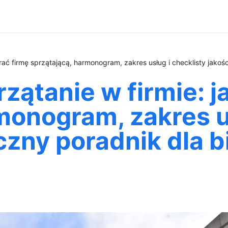
brać firmę sprzątającą, harmonogram, zakres usług i checklisty jako
rzątanie w firmie: 
monogram, zakres us
czny poradnik dla b