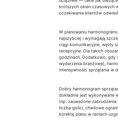
uciążliwe — takie jak bieżą
krótszych okien czasowych 
oczekiwania klientów odwied
W planowaniu harmonogramu
najszybciej i wymagają szczeg
ciągi komunikacyjne, węzły s
recepcyjne. Dla takich obsz
godzinach. Dodatkowo, gdy 
wydarzenia branżowe), harm
intensywności sprzątania w d
Dobry harmonogram sprzątani
dokładnie
jest wykonywane w 
(np. zauważone zabrudzenia 
liczba gości, chwilowe ogr
korektę planu w ramach uzgo