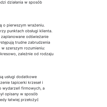
adzi działania w sposób
ją o pierwszym wrażeniu.
rzy punktach obsługi klienta.
eż zaplanowane odświeżanie
ystępują trudne zabrudzenia
k
w szerszym rozumieniu:
kresowo, zależnie od rodzaju
 są
usługi dodatkowe
enie tapicerki krzeseł i
ub wydarzeń firmowych, a
był opisany w sposób
edy łatwiej przełożyć