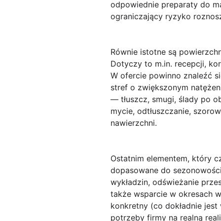
odpowiednie preparaty do mat
ograniczający ryzyko roznos
Równie istotne są
powierzchn
Dotyczy to m.in. recepcji, ko
W ofercie powinno znaleźć s
stref o zwiększonym natężeni
— tłuszcz, smugi, ślady po
mycie, odtłuszczanie, szorow
nawierzchni.
Ostatnim elementem, który cz
dopasowane do sezonowości i 
wykładzin, odświeżanie prze
także wsparcie w okresach w
konkretny (co dokładnie jest
potrzeby firmy na realną rea