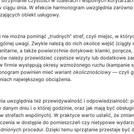
ce utrzymanie czystości w toaletach i wspólnych korytar
w ciągu dnia. W efekcie harmonogram uwzględnia zarówno
zających obiekt usługowy.
 nie można pominąć
„trudnych” stref
, czyli miejsc, w któr
ólnej uwagi. Zwykle należą do nich okolice wejść (ciągły n
anitarne, a także powierzchnie dotykowe: klamki, poręcze, 
arów należy przewidzieć częstsze wizyty lub dodatkowe z
w firmie występują okresy wzmożonego ruchu (kampanie s
onogram powinien mieć wariant
okolicznościowy
— czyli g
niach największego obciążenia.
a uwzględnia też przewidywalność i odpowiedzialność: p
danym dniu i o której godzinie, oraz jak mają być obsług
w strefach wspólnych). W praktyce warto ustalić, że zmia
aniczenia w dostępie do pomieszczeń czy nietypowe wyda
dnionych procedur. Dzięki temu sprzątanie przestaje być 