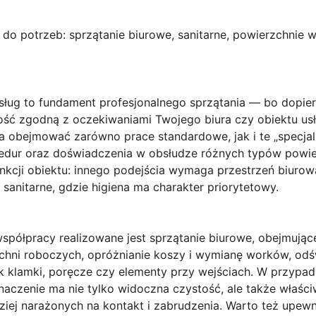
 do potrzeb: sprzątanie biurowe, sanitarne, powierzchnie 
sług
to fundament profesjonalnego sprzątania — bo dopier
ość zgodną z oczekiwaniami Twojego biura czy obiektu u
 obejmować zarówno prace standardowe, jak i te „specjal
edur oraz doświadczenia w obsłudze różnych typów powie
unkcji obiektu: innego podejścia wymaga przestrzeń biur
 sanitarne, gdzie higiena ma charakter priorytetowy.
współpracy realizowane jest
sprzątanie biurowe
, obejmując
chni roboczych, opróżnianie koszy i wymianę worków, odś
jak klamki, poręcze czy elementy przy wejściach. W przypa
) znaczenie ma nie tylko widoczna czystość, ale także właś
iej narażonych na kontakt i zabrudzenia. Warto też upewnić