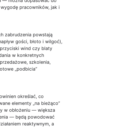
zach — można dopasować do
 wygodę pracowników, jak i
ych zabrudzenia powstają
apływ gości, błoto i wilgoć),
przyciski wind czy blaty
adania w konkretnych
przedażowe, szkolenia,
otowe „podbicia”
owinien określać,
co
iwane elementy „na bieżąco”
ny w obłożeniu — większa
rzenia — będą powodować
działaniem reaktywnym, a