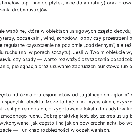
eriałów (np. inne do płytek, inne do armatury) oraz prow
zenia drobnoustrojów.
ie wspólne
, które w obiektach usługowych często decydu
rytarzy, poczekalni, wind, schodów, lobby czy przestrzeni p
ię regularne czyszczenie na poziomie „codziennym”, ale t
u ruchu (np. w porach szczytu). Jeśli w Twoim obiekcie w
 obuwiu czy osady — warto rozważyć
czyszczenie posadze
anie, pielęgnacja oraz usuwanie zabrudzeń punktowo lub o
ęsto odróżnia profesjonalistów od „ogólnego sprzątania”,
specyfiki obiektu. Może to być m.in. mycie okien, czyszcz
strzeni po remontach, przygotowanie lokalu do audytów l
zmożonego ruchu. Dobrą praktyką jest, aby zakres usług 
 wykonywane, jak często i na jakich powierzchniach), bo wt
lizację — i uniknąć rozbieżności w oczekiwaniach.