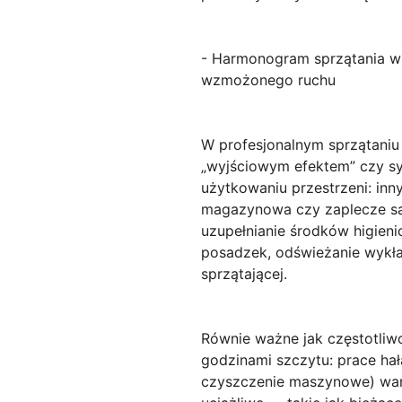
- Harmonogram sprzątania w fi
wzmożonego ruchu
W profesjonalnym sprzątaniu
„wyjściowym efektem” czy sy
użytkowaniu przestrzeni: inn
magazynowa czy zaplecze san
uzupełnianie środków higien
posadzek, odświeżanie wykład
sprzątającej.
Równie ważne jak częstotliw
godzinami szczytu: prace hał
czyszczenie maszynowe) wart