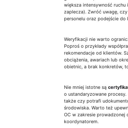
większa intensywność ruchu i
zaplecza). Zwróć uwagę, czy 
personelu oraz podejście do ko
Weryfikacji nie warto ogra
Poproś o przykłady współprac
rekomendacje od klientów. Sz
obciążenia, awariach lub ok
obietnic, a brak konkretów, 
Nie mniej istotne są
certyfika
o ustandaryzowane procesy. 
także czy potrafi udokument
środowiska. Warto też upewn
OC w zakresie prowadzonej dz
koordynatorem.