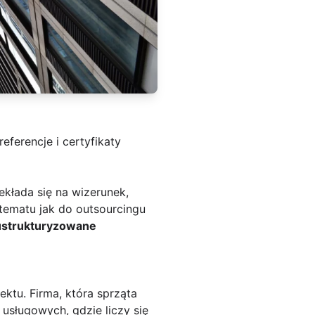
eferencje i certyfikaty
ekłada się na wizerunek,
tematu jak do outsourcingu
ustrukturyzowane
ktu. Firma, która sprząta
usługowych, gdzie liczy się