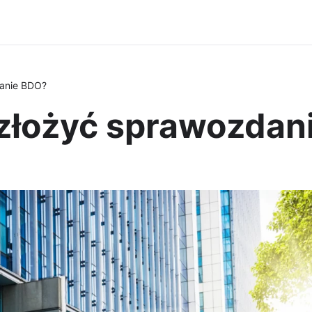
danie BDO?
 złożyć sprawozda