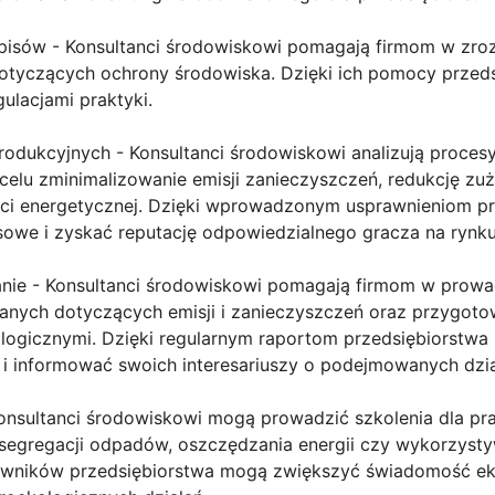
episów - Konsultanci środowiskowi pomagają firmom w zroz
tyczących ochrony środowiska. Dzięki ich pomocy przeds
ulacjami praktyki.
odukcyjnych - Konsultanci środowiskowi analizują procesy
celu zminimalizowanie emisji zanieczyszczeń, redukcję zu
ści energetycznej. Dzięki wprowadzonym usprawnieniom p
sowe i zyskać reputację odpowiedzialnego gracza na rynku
anie - Konsultanci środowiskowi pomagają firmom w prowa
anych dotyczących emisji i zanieczyszczeń oraz przygot
ogicznymi. Dzięki regularnym raportom przedsiębiorstwa
 i informować swoich interesariuszy o podejmowanych dzia
onsultanci środowiskowi mogą prowadzić szkolenia dla pr
segregacji odpadów, oszczędzania energii czy wykorzysty
acowników przedsiębiorstwa mogą zwiększyć świadomość ek