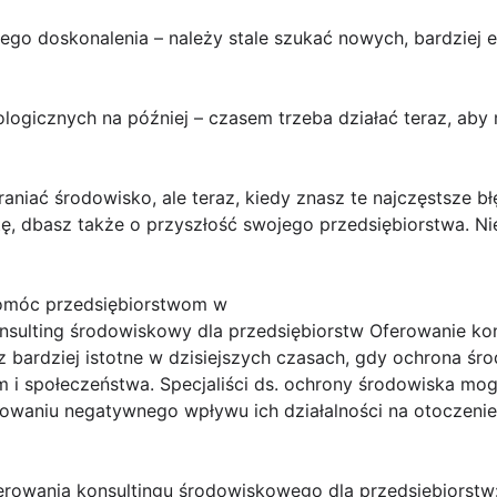
głego doskonalenia – należy stale szukać nowych, bardziej 
ologicznych na później – czasem trzeba działać teraz, aby
raniać środowisko, ale teraz, kiedy znasz te najczęstsze b
tę, dbasz także o przyszłość swojego przedsiębiorstwa. Nie
omóc przedsiębiorstwom w
onsulting środowiskowy dla przedsiębiorstw Oferowanie k
z bardziej istotne w dzisiejszych czasach, gdy ochrona śro
rm i społeczeństwa. Specjaliści ds. ochrony środowiska 
zowaniu negatywnego wpływu ich działalności na otoczenie,
ferowania konsultingu środowiskowego dla przedsiębiorstw