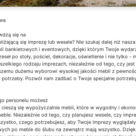
awa
wdzą się na
iżającą się imprezę lub wesele? Nie szukaj dalej niż nasz
i bankietowych i eventowych, dzięki którym Twoje wydar
eseł po stoły, pościel, dekoracje, oświetlenie i nie tylko
zelkiego rodzaju imprezach, niezależnie od tego, czy jest
aszemu dużemu wyborowi wysokiej jakości mebli z pewności
e potrzeby. Pozwól nam zadbać o Twoje specjalne potrzeby
go personelu możesz
 cieszą się wypożyczalnie mebli, które w wygodny i eko
le. Niezależnie od tego, czy planujesz wesele, czy impre
zystko, czego potrzebujesz, aby Twoje imprezy wyglądały 
wych po meble do ślubu na zewnątrz mają wszystko. Dzięki