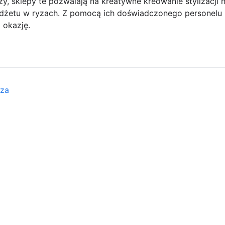
y, sklepy te pozwalają na kreatywne kreowanie stylizacji 
dżetu w ryzach. Z pomocą ich doświadczonego personelu 
 okazję.
eza