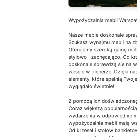
Wypożyczalnia mebli Warsz
Nasze meble doskonale spra
Szukasz wynajmu mebli na zbl
Oferujemy szeroką gamę mebl
stylowo i zachęcająco. Od krz
doskonale sprawdzą się na ws
wesele w plenerze. Dzięki n
elementy, które spełnią Twoj
wyglądało świetnie!
Z pomocą ich doświadczone
Coraz większą popularnością
wydarzenia w odpowiednie meb
wypożyczalnie mebli mają ws
Od krzeseł i stołów bankieto