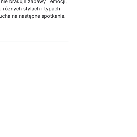
nie brakuje zabawy i emocji,
u różnych stylach i typach
ducha na następne spotkanie.