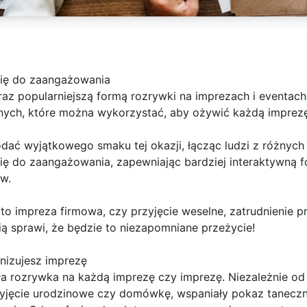
się do zaangażowania
raz popularniejszą formą rozrywki na imprezach i eventac
znych, które można wykorzystać, aby ożywić każdą imprezę
ć wyjątkowego smaku tej okazji, łącząc ludzi z różnych ś
ię do zaangażowania, zapewniając bardziej interaktywną f
w.
 to impreza firmowa, czy przyjęcie weselne, zatrudnienie p
ą sprawi, że będzie to niezapomniane przeżycie!
nizujesz imprezę
a rozrywka na każdą imprezę czy imprezę. Niezależnie od 
rzyjęcie urodzinowe czy domówkę, wspaniały pokaz tanec