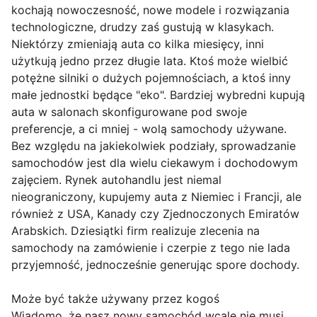
kochają nowoczesność, nowe modele i rozwiązania
technologiczne, drudzy zaś gustują w klasykach.
Niektórzy zmieniają auta co kilka miesięcy, inni
użytkują jedno przez długie lata. Ktoś może wielbić
potężne silniki o dużych pojemnościach, a ktoś inny
małe jednostki będące "eko". Bardziej wybredni kupują
auta w salonach skonfigurowane pod swoje
preferencje, a ci mniej - wolą samochody używane.
Bez względu na jakiekolwiek podziały, sprowadzanie
samochodów jest dla wielu ciekawym i dochodowym
zajęciem. Rynek autohandlu jest niemal
nieograniczony, kupujemy auta z Niemiec i Francji, ale
również z USA, Kanady czy Zjednoczonych Emiratów
Arabskich. Dziesiątki firm realizuje zlecenia na
samochody na zamówienie i czerpie z tego nie lada
przyjemność, jednocześnie generując spore dochody.
Może być także używany przez kogoś
Wiadomo, że nasz nowy samochód wcale nie musi