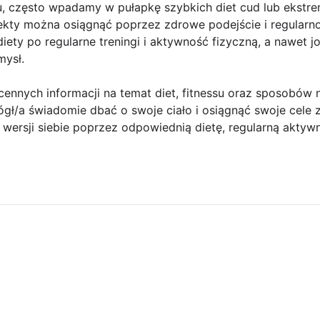
, często wpadamy w pułapkę szybkich diet cud lub ekstre
fekty można osiągnąć poprzez zdrowe podejście i regular
iety po regularne treningi i aktywność fizyczną, a nawet j
mysł.
e cennych informacji na temat diet, fitnessu oraz sposobów
ógł/a świadomie dbać o swoje ciało i osiągnąć swoje cele 
 wersji siebie poprzez odpowiednią dietę, regularną aktywn