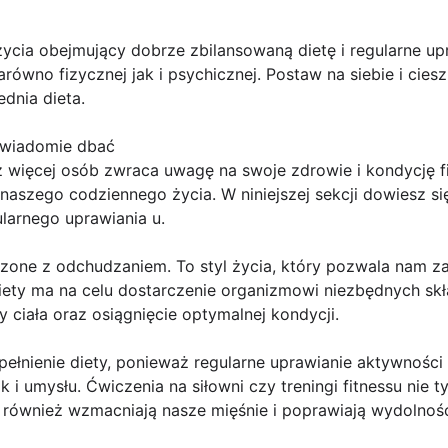
cia obejmujący dobrze zbilansowaną dietę i regularne upr
równo fizycznej jak i psychicznej. Postaw na siebie i ciesz
ednia dieta.
świadomie dbać
 więcej osób zwraca uwagę na swoje zdrowie i kondycję fizy
aszego codziennego życia. W niniejszej sekcji dowiesz się
larnego uprawiania u.
arzone z odchudzaniem. To styl życia, który pozwala nam 
iety ma na celu dostarczenie organizmowi niezbędnych s
ciała oraz osiągnięcie optymalnej kondycji.
ełnienie diety, ponieważ regularne uprawianie aktywności 
ak i umysłu. Ćwiczenia na siłowni czy treningi fitnessu nie
le również wzmacniają nasze mięśnie i poprawiają wydolnoś