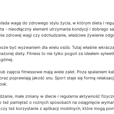
kłada wagę do zdrowego stylu życia, w którym dieta i reg
ta - nieodłączny element utrzymania kondycji i dobrego s
anie zdrowej wagi czy odchudzanie, właściwe żywienie odg
że być wyzwaniem dla wielu osób. Tutaj właśnie wkracza f
ażonej diety. Fitness to nie tylko pogoń za ideałem sylwet
gólnej.
 lub zajęcia fitnessowe mają wiele zalet. Poza spalaniem ka
oraz poprawiają jakość snu. Sport staje się formą relaksacji
osk.
udzanie, małe zmiany w diecie i regularna aktywność fizy
o też pamiętać o rożnych sposobach na osiągnięcie wymarz
 czy też korzystanie z aplikacji mobilnych, które mogą p