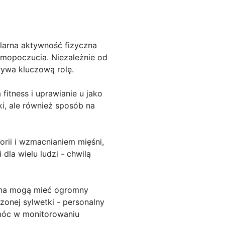
ularna aktywność fizyczna
amopoczucia. Niezależnie od
rywa kluczową rolę.
itness i uprawianie u jako
ki, ale również sposób na
lorii i wzmacnianiem mięśni,
 dla wielu ludzi - chwilą
czna mogą mieć ogromny
onej sylwetki - personalny
omóc w monitorowaniu